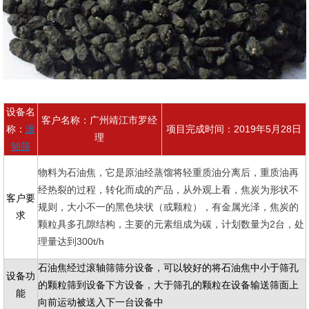
设备名
客户名称：广州靖江市罗经
称：
滚
项目完成时间：2019年5月28日
理
轴筛
物料为石油焦，它是原油经蒸馏将轻重质油分离后，重质油再
经热裂的过程，转化而成的产品，从外观上看，焦炭为形状不
客户要
规则，大小不一的黑色块状（或颗粒），有金属光泽，焦炭的
求
颗粒具多孔隙结构，主要的元素组成为碳，计划数量为2台，处
理量达到300t/h
石油焦经过滚轴筛筛分设备，可以较好的将石油焦中小于筛孔
设备功
的颗粒筛到设备下方设备，大于筛孔的颗粒在设备输送筛面上
能
向前运动被送入下一台设备中