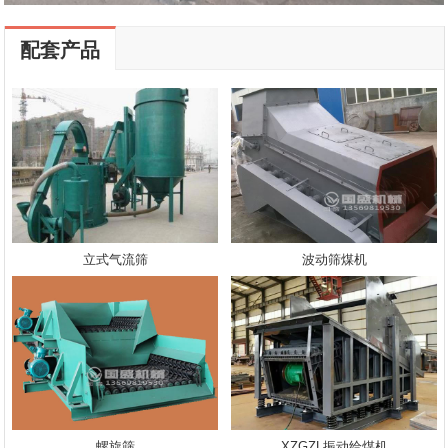
配套产品
立式气流筛
波动筛煤机
螺旋筛
XZGZL振动给煤机