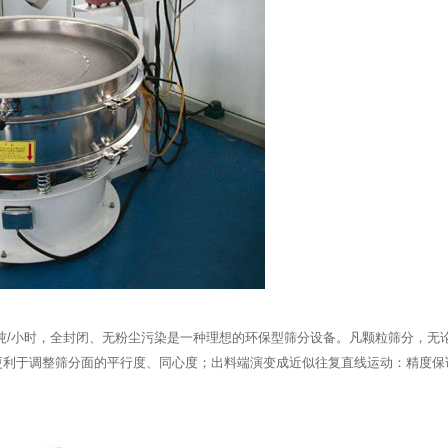
00吨/小时，全封闭、无粉尘污染是一种理想的环保型筛分设备。凡颗粒筛分，
更利于调整筛分面的平行度、同心度；出料端演变成近似往复直线运动：精度保