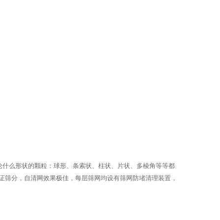
无论什么形状的颗粒：球形、条索状、柱状、片状、多棱角等等都
证筛分，自清网效果极佳，每层筛网均设有筛网防堵清理装置，