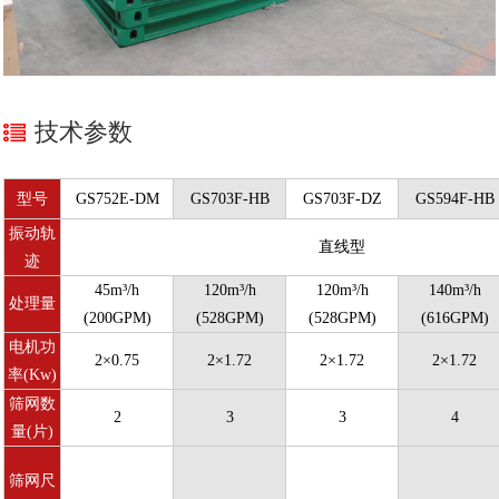
技术参数
型号
GS752E-DM
GS703F-HB
GS703F-DZ
GS594F-HB
振动轨
直线型
迹
45m³/h
120m³/h
120m³/h
140m³/h
处理量
(200GPM)
(528GPM)
(528GPM)
(616GPM)
电机功
2×0.75
2×1.72
2×1.72
2×1.72
率(Kw)
筛网数
2
3
3
4
量(片)
筛网尺