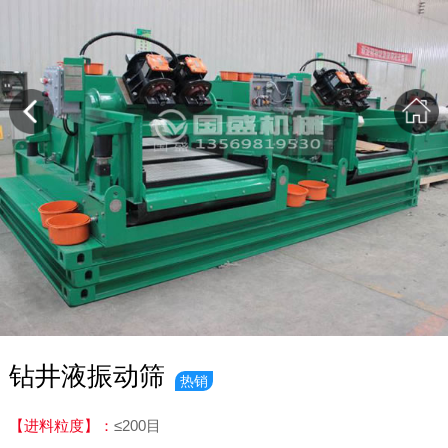
钻井液振动筛
热销
【进料粒度】：
≤200目