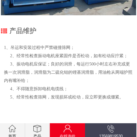
产品维护
1、吊运和安装过程中严禁碰撞筛网；
2、经常性检查振动电机座紧固件是否松动，如有松动应拧紧；
3、振动电机应保证；良好的润滑，每运行500小时左右补充或更
换一次润滑脂，润滑脂为二硫化钼的锂基润滑脂，用油枪从两端护照
内有嘴补给；
4、不得随意拆卸电机电缆线；
5、经常性检查筛网，发现损坏或松动，应立即更换或绷紧。
.getElementsByTagName("script")[0]; s.parentNode.insertBefore(bp,
s); })();
首页
产品
在线询价
13569819530