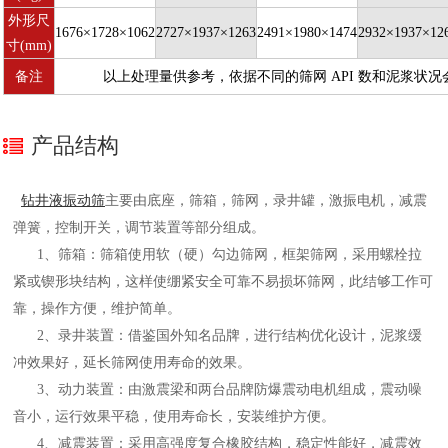
外形尺
1676×1728×1062
2727×1937×1263
2491×1980×1474
2932×1937×12
寸(mm)
备注
以上处理量供参考，依据不同的筛网 API 数和泥浆状况
产品结构
钻井液振动筛
主要由底座，筛箱，筛网，录井罐，激振电机，减震
弹簧，控制开关，调节装置等部分组成。
1、筛箱：筛箱使用软（硬）勾边筛网，框架筛网，采用螺栓拉
紧或锲形块结构，这样使绷紧安全可靠不易损坏筛网，此结够工作可
靠，操作方便，维护简单。
2、录井装置：借鉴国外知名品牌，进行结构优化设计，泥浆缓
冲效果好，延长筛网使用寿命的效果。
3、动力装置：由激震梁和两台品牌防爆震动电机组成，震动噪
音小，运行效果平稳，使用寿命长，安装维护方便。
4、减震装置：采用高强度复合橡胶结构，稳定性能好，减震效