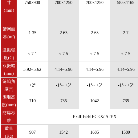
寸
750×900
700×1250
700×1250
585×1165
（mm）
筛网面
1.35
2.63
2.63
2.7
积(m²)
激振强
≤ 7.1
≤ 7.5
≤ 7.5
≤ 7.5
度(G)
双振幅
3.92~5.62
4.14~5.96
4.14~5.96
4.14~5.96
(mm)
筛箱角
+2°
-1°~ +5°
-1°~ +5°
-1°~ +5°
度(°)
围堰高
710
735
1042
735
度(mm)
防爆标
ExdIIBt4/IECEX/ ATEX
准
重量
907
1542
1685
1589
(Kg)