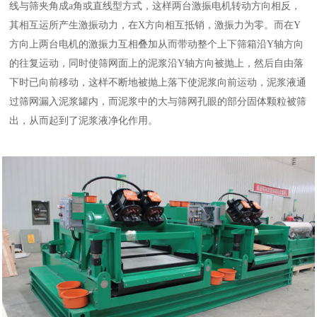
线与筛夹角成a角或直线型方式，这样两台激振电机转动方向相反，
其相互运所产生激振动力，在X方向相互抵销，激振力为零。而在Y
方向上两台电机的激振力互相叠加从而带动整个上下筛箱沿Y轴方向
的往复运动，同时使筛网面上的泥浆沿Y轴方向被抛上，然后自由落
下时已向前移动，这样不断地被抛上落下使泥浆向前运动，泥浆液通
过筛网漏入泥浆罐内，而泥浆中的大与筛网孔眼的部分固体颗粒被筛
出，从而起到了泥浆液净化作用。