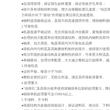
●自清理原理，保证筛孔始终通透，保证有效开孔率高；
●筛片具有强制排料功能，增大合格颗粒透孔速度；“动态
力和筛片向下“搓动”作用被分离沿筛孔加
速透筛。
●物料波浪曲线运动，及筛片的高速搅拌作用，增加物料接
2.可靠性高
●机器低速平稳运转，无任何振动及冲击载荷，避免振动筛
●合理的动力配置和合理的筛面结构，使筛机内物料负荷均
●轴承、动力系统、电器系统均为可靠知名品牌
●筛机内均匀料层及高耐磨材料制作的筛片，使得筛片使用寿
●简洁牢固的设备结构及足够刚性的筛片，可承受大料流及
●单轴驱动，合理功率配置，大大减少整机运行故障率。减
3.环保性高
●运转平稳，噪音小于70dB。
●整机全密封运行，无粉尘外溢，满足高环保标准要求。
4.处理量大
●“动筛孔”及高筛分效率使得滚轴筛单位面积处理量大，降
●细筛单机处理量可达1500t/h以上。
5.不堵料、不卡料
●筛面结构为多曲段筛面设计，保证进料区、筛分区、下料