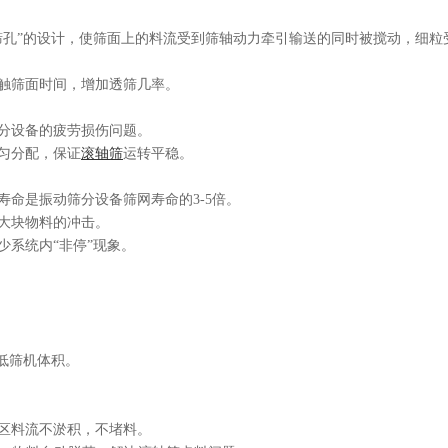
筛孔”的设计，使筛面上的料流受到筛轴动力牵引输送的同时被搅动，细粒
触筛面时间，增加透筛几率。
分设备的疲劳损伤问题。
匀分配，保证
滚轴筛
运转平稳。
命是振动筛分设备筛网寿命的3-5倍。
大块物料的冲击。
少系统内“非停”现象。
低筛机体积。
区料流不淤积，不堵料。