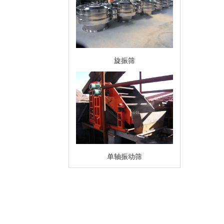
旋振筛
单轴振动筛