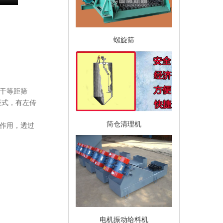
螺旋筛
干等距筛
座式，有左传
筒仓清理机
作用，透过
电机振动给料机