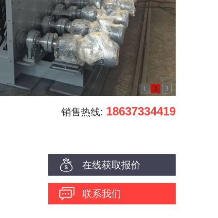
1
2
3
18637334419
销售热线:
在线获取报价
不
联系我们