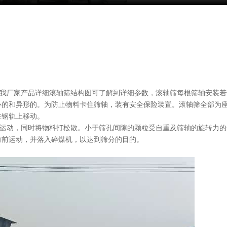
我厂家产品详细滚轴筛结构图可了解到详细参数，滚轴筛每根筛轴安装若
心的和异形的。为防止物料卡住筛轴，装有安全保险装置。滚
轴筛全部为
在钢轨上移动。
运动，同时将物料打松散。小于筛孔间隙的颗粒受自重及筛轴的旋转力的
向前运动，并落入碎煤机，以达到筛分的目的。