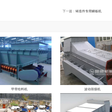
下一篇：
铸造件专用鳞板机
甲带给料机
波动筛煤机