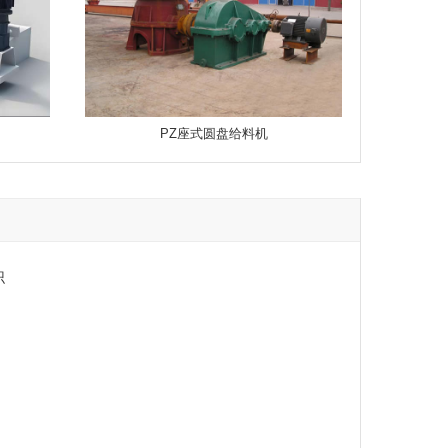
PZ座式圆盘给料机
识