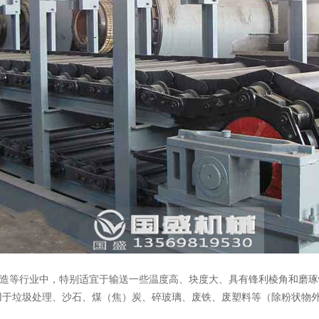
等行业中，特别适宜于输送一些温度高、块度大、具有锋利棱角和磨琢
用于垃圾处理、沙石、煤（焦）炭、碎玻璃、废铁、废塑料等（除粉状物