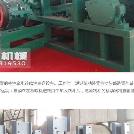
的挠性牵引连续性输送设备。工作时，通过传动装置带动头部装置的链
前运动；当物料在板喂机进料口中加入料斗后，随着料斗的移动物料被输