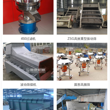
450过滤机
ZSG高效重型振动筛
波动筛煤机
圆形高频筛