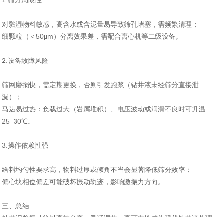
1.筛分局限性‌
对黏湿物料敏感，高含水或含泥量易导致筛孔堵塞，需频繁清理‌；
细颗粒（＜50μm）分离效果差，需配合离心机等二级设备‌。
2.设备故障风险‌
筛网磨损快，需定期更换，否则引发跑浆（钻井液未经筛分直接泄
漏）‌；
马达易过热：负载过大（岩屑堆积）、电压波动或润滑不良时可升温
25–30℃‌。
3.操作依赖性强‌
给料均匀性要求高，物料过厚或倾角不当会显著降低筛分效率‌；
偏心块相位偏差可能破坏振动轨迹，影响激振力方向‌。
三、总结