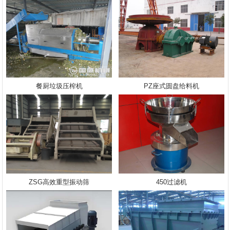
餐厨垃圾压榨机
PZ座式圆盘给料机
ZSG高效重型振动筛
450过滤机