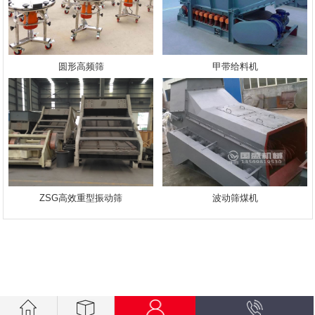
圆形高频筛
甲带给料机
ZSG高效重型振动筛
波动筛煤机
.getElementsByTagName("script")[0]; s.parentNode.insertBefore(bp,