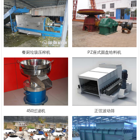
餐厨垃圾压榨机
PZ座式圆盘给料机
450过滤机
正弦波动筛