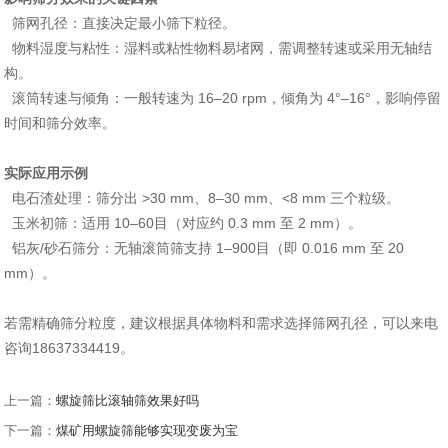
‌ 筛网孔径‌：直接决定最小筛下粒径。
‌ 物料湿度与粘性‌：湿料或粘性物料易堵网，需调整转速或采用无轴结
构
。
‌ 滚筒转速与倾角‌：一般转速为 ‌16–20 rpm‌，倾角为 ‌4°–16°‌，影响停留
时间和筛分效率
。
实际应用示例
‌ 电石渣处理‌：筛分出 ‌>30 mm、8–30 mm、<8 mm‌ 三个粒级
。
‌ 玉米初筛‌：适用 ‌10–60目‌（对应约 ‌0.3 mm 至 2 mm‌）‌
。
‌ 铝灰/砂石筛分‌：无轴滚筒筛支持 ‌1–900目‌（即 ‌0.016 mm 至 20
mm‌）‌‌
。
若需精确筛分粒度，建议根据具体物料和需求选择筛网孔径，可以来电
咨询18637334419。
上一篇：
螺旋筛比滚轴筛效果好吗
下一篇：
煤矿用螺旋筛能够实现变废为宝