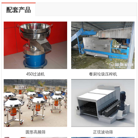
配套产品
450过滤机
餐厨垃圾压榨机
圆形高频筛
正弦波动筛