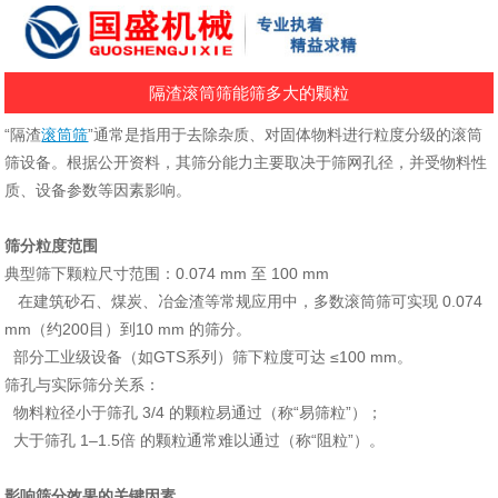
隔渣滚筒筛能筛多大的颗粒
“隔渣
滚筒筛
”通常是指用于去除杂质、对固体物料进行粒度分级的滚筒
筛设备。根据公开资料，其筛分能力主要取决于‌筛网孔径‌，并受物料性
质、设备参数等因素影响。
筛分粒度范围
‌典型筛下颗粒尺寸范围‌：‌0.074 mm 至 100 mm‌
在建筑砂石、煤炭、冶金渣等常规应用中，多数滚筒筛可实现 ‌0.074
mm（约200目）到10 mm‌ 的筛分
。
部分工业级设备（如GTS系列）筛下粒度可达 ‌≤100 mm‌
。
‌筛孔与实际筛分关系‌：
物料粒径小于筛孔 ‌3/4‌ 的颗粒易通过（称“易筛粒”）；
大于筛孔 ‌1–1.5倍‌ 的颗粒通常难以通过（称“阻粒”）‌
。
影响筛分效果的关键因素