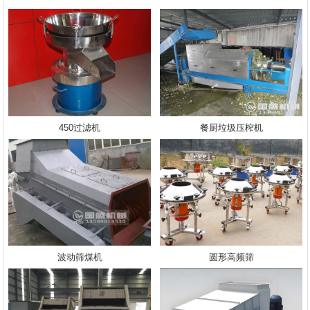
450过滤机
餐厨垃圾压榨机
波动筛煤机
圆形高频筛