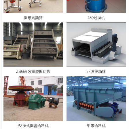
圆形高频筛
450过滤机
ZSG高效重型振动筛
正弦波动筛
PZ座式圆盘给料机
甲带给料机