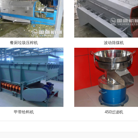
餐厨垃圾压榨机
波动筛煤机
甲带给料机
450过滤机