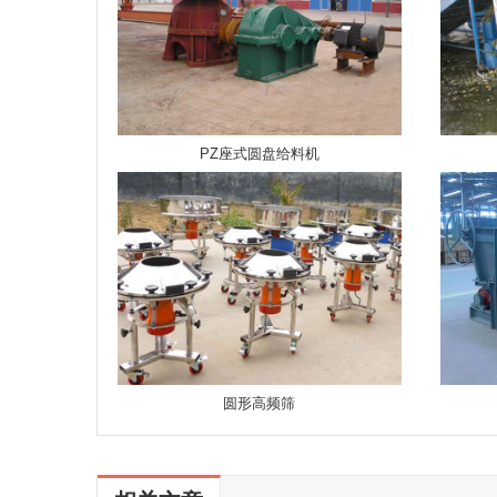
PZ座式圆盘给料机
圆形高频筛