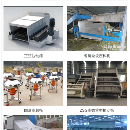
正弦波动筛
餐厨垃圾压榨机
圆形高频筛
ZSG高效重型振动筛