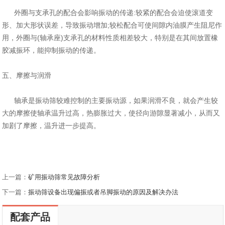
外圈与支承孔的配合会影响振动的传递:较紧的配合会迫使滚道变
形、加大形状误差，导致振动增加;较松配合可使间隙内油膜产生阻尼作
用，外圈与(
轴承座)支承孔的材料性质相差较大，特别是在其间放置橡
胶减振环，能抑制振动的传递。
五、摩擦与润滑
轴承是振动筛较难控制的主要振动源，如果润滑不良，就会产生较
大的摩擦使轴承温升过高，热膨胀过大，使径向游隙显著减小，从而又
加剧了摩擦，
温升进一步提高。
上一篇：
矿用振动筛常见故障分析
下一篇：
振动筛设备出现偏振或者吊脚振动的原因及解决办法
配套产品