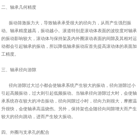
二、轴承几何精度
振动筛激振力大，导致轴承承受很大的径向力，从而产生强烈振
动。轴承精度越高，振动越小。滚道特别是滚动体表面的波纹度对轴承
的振动影响较大
，滚动体与保持架及内外圈滚动表面的间隙及其相对运
动都会引起轴承的振动，所以降低轴承振动应首先提高滚动体的表面加
工精度。
三、轴承径向游隙
径向游隙过大过小都会使轴承系统产生较大的振动，径向游隙过小
引起高频振动，过大则引起低频振动。当轴承径向游隙过大时，会使轴
承系统存在较
大的冲击振动，径向间隙过小时，径向力则很大，摩擦温
升很快，会使轴承高温烧伤。另外，保持架也会随径向间隙增大而产生
较大的径向跳动，进而
产生较大振动。
四、外圈与支承孔的配合