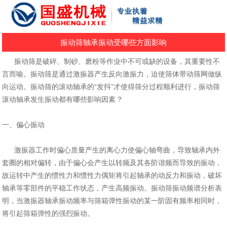
振动筛轴承振动受哪些方面影响
振动筛是破碎、制砂、磨粉等作业中不可或缺的设备，其重要性不
言而喻。振动筛是通过激振器产生反向激振力，迫使筛体带动筛网做纵
向运动。振动
筛的滚动轴承的“发抖”才使得筛分过程顺利进行，振动筛
滚动轴承发生振动都有哪些影响因素 ?
一、偏心振动
激振器工作时偏心质量产生的离心力使偏心轴弯曲，导致轴承内外
套圈的相对偏转，由于偏心会产生以转频及其各阶谐频而导致的振动，
故运转中产生
的惯性力和惯性力偶矩将引起轴承的动反力和振动，破坏
轴承等零部件的平稳工作状态，产生高频振动。
振动筛振动频谱分析表
明，当激振器轴承振动频率与筛箱弹性振动的某一阶固有频率相同时，
将引起筛箱弹性的强烈振动。