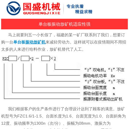
单台板振动放矿机适应性强
马上就要到五一小长假了，福建的某一矿厂联系到了我们，想要订
购一台
单台板
振动放矿机
来减轻劳动力。这样就可以在疫情期间不用招
太多的人来进行给料作业，放矿机替代了人工。
我们根据客户的生产条件进行了合理设计达到了顾客的满意。放矿
机型号为FZC1.6/1-1.5、台面长度为1.6、台面宽度为1.0、台面斜角为
12度、振动频率为1300n（次/分）、振幅为08mm、激振力为