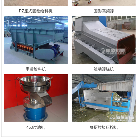
PZ座式圆盘给料机
圆形高频筛
甲带给料机
波动筛煤机
450过滤机
餐厨垃圾压榨机