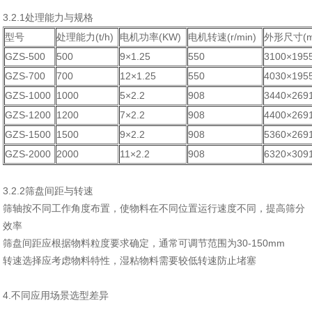
3.2.1处理能力与规格
型号
处理能力(t/h)
电机功率(KW)
电机转速(r/min)
外形尺寸(m
GZS-500
500
9×1.25
550
3100×195
GZS-700
700
12×1.25
550
4030×195
GZS-1000
1000
5×2.2
908
3440×269
GZS-1200
1200
7×2.2
908
4400×269
GZS-1500
1500
9×2.2
908
5360×269
GZS-2000
2000
11×2.2
908
6320×309
3.2.2筛盘间距与转速
筛轴按不同工作角度布置，使物料在不同位置运行速度不同，提高筛分
效率
筛盘间距应根据物料粒度要求确定，通常可调节范围为30-150mm
转速选择应考虑物料特性，湿粘物料需要较低转速防止堵塞
4.不同应用场景选型差异