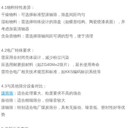
4‌.1物料特性差异‌：
‌干燥物料‌：可选择标准型滚轴筛，筛盘间距均匀
‌湿粘物料‌：需选择特殊设计的筛盘（如蝶形结构、陶瓷喷漆表面），并
考虑加装清轴器
‌含杂质物料‌：需选择筛轴间距可调的型号，便于清理
4.2电厂特殊要求‌：
需采用全封闭壳体设计，减少粉尘污染
应选用耐磨损材料（如ZG40Mn2筛片），延长使用寿命
需符合电厂相关技术规范和标准，如KKS编码标识系统等
4‌.3与其他筛分设备对比‌：
滚筒筛
‌：适合处理量大、粒度要求不高的场合
‌振动筛‌：适合精细筛分，但噪音较大
‌滚轴筛‌：特别适合电厂煤炭筛分，具有无振动、噪音低、密封性好等优
势