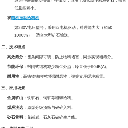
通过电磁铁驱动衔铁产生振动，适用于粉状或小颗粒矿石，噪音
低且能耗小‌。
双
电机振动给料机
如380V电压型号，采用双电机驱动，处理能力大（如50-
1000t/h），适合大型矿石输送‌
。
二、技术特点
高效筛分
‌：篦条间隙可调，防止物料堵塞，同步实现粗筛分‌
。
节能环保
‌：封闭式结构减少粉尘外溢，噪音低于90dB(A)‌。
耐用性
‌：高铬铸铁内衬增强耐磨性，弹簧支座缓冲减震‌
。
三、应用场景
金属矿山
‌：铁矿石、铜矿等粗碎给料‌
。
煤炭洗选
‌：原煤分级预筛与破碎入料‌
。
砂石骨料
‌：花岗岩、石灰石破碎生产线‌
。