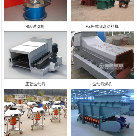
450过滤机
PZ座式圆盘给料机
正弦波动筛
波动筛煤机