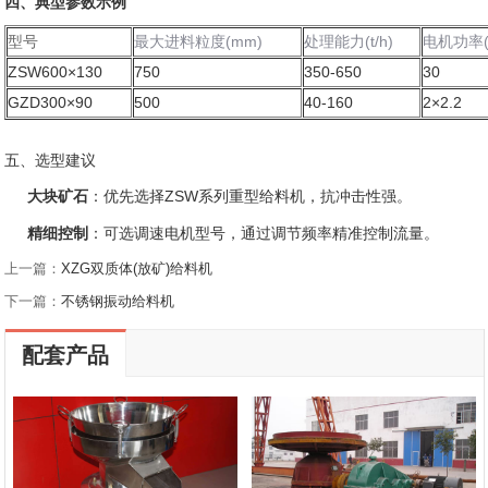
四、典型参数示例
型号
最大进料粒度(mm)
处理能力(t/h)
电机功率(
ZSW600×130
750
350-650
30
GZD300×90
500
40-160
2×2.2
五、选型建议
大块矿石
‌：优先选择ZSW系列重型给料机，抗冲击性强‌
。
精细控制
‌：可选调速电机型号，通过调节频率精准控制流量‌。
上一篇：
XZG双质体(放矿)给料机
下一篇：
不锈钢振动给料机
配套产品