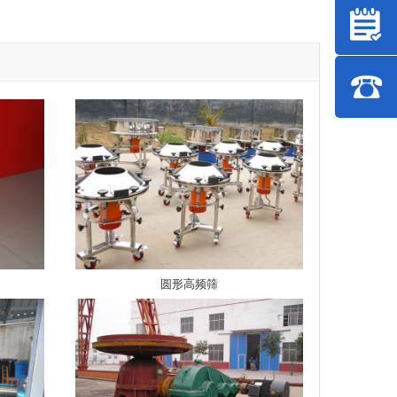
圆形高频筛