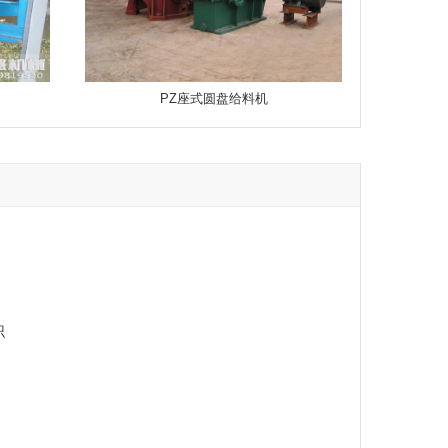
PZ座式圆盘给料机
识