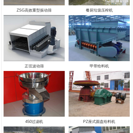
ZSG高效重型振动筛
餐厨垃圾压榨机
正弦波动筛
甲带给料机
450过滤机
PZ座式圆盘给料机