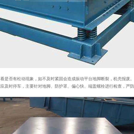
丝看是否有松动现象，如不及时紧固会造成振动平台地脚断裂，机壳报废
声应及时停车，主要针对地脚、防护罩、偏心快、端盖螺栓进行检查，严