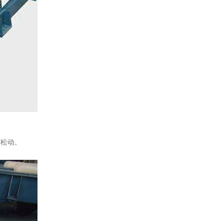
。
防松动。