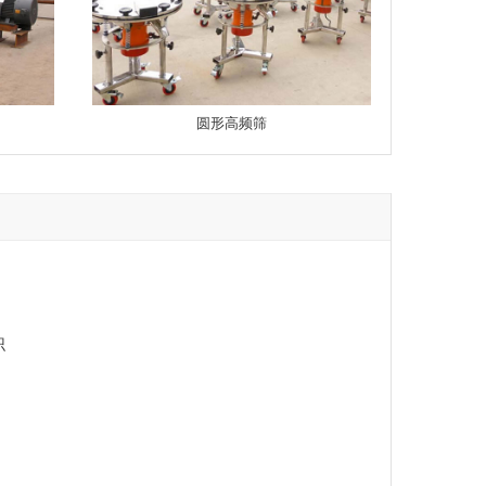
圆形高频筛
识