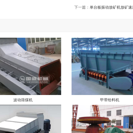
下一篇：
单台板振动放矿机放矿速
波动筛煤机
甲带给料机