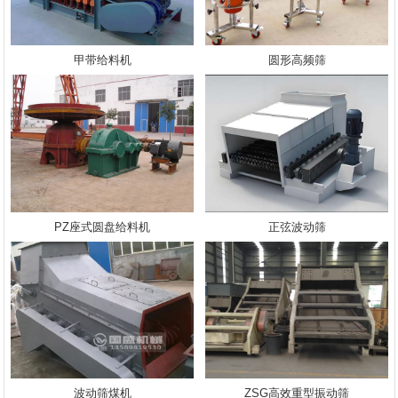
甲带给料机
圆形高频筛
PZ座式圆盘给料机
正弦波动筛
波动筛煤机
ZSG高效重型振动筛