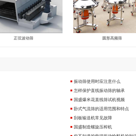
正弦波动筛
圆形高频筛
振动筛使用时应注意什么
怎样保护直线振动筛的轴承
国盛爆米花直线筛试机视频
卧式气流筛的适用范围和特点
刮板输送机常见故障
国盛制造螺旋压榨机