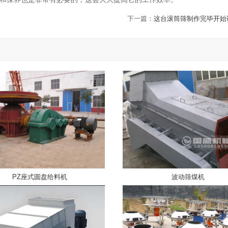
下一篇：
这台滚筒筛制作完毕开始
PZ座式圆盘给料机
波动筛煤机