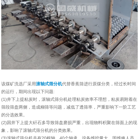
该煤矿洗选厂采用
滚轴式筛分机
代替香蕉筛进行原煤分类，经过长时间
的运行，期间出现以下问题:
(1)井下上提粘炭时，滚轴式筛分机处理粘炭效率不理想，粘炭易附着在
筛段筛盘两侧，造成糊筛等问题，减低了透筛率，严重影响下一阶工艺
的分选效果。
(2)因井下上提大矸石多导致筛盘磨损严重，出现物料积聚在筛面上的现
象，影响了滚轴式筛分机的分类效果。
(3)滚轴式筛分机共有20根轴，40个轴承，设备维护量大，因维修人员