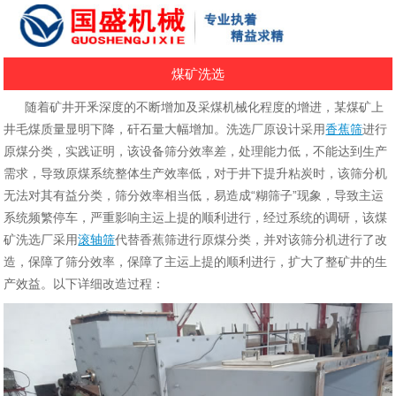
煤矿洗选
随着矿井开釆深度的不断增加及采煤机械化程度的增进，某煤矿上
井毛煤质量显明下降，矸石量大幅增加。洗选厂原设计采用
香蕉筛
进行
原煤分类，实践证明，该设备筛分效率差，处理能力低，不能达到生产
需求，导致原煤系统整体生产效率低，对于井下提升粘炭时，该筛分机
无法对其有益分类，筛分效率相当低，易造成“糊筛子”现象，导致主运
系统频繁停车，严重影响主运上提的顺利进行，经过系统的调研，该煤
矿洗选厂采用
滚轴筛
代替香蕉筛进行原煤分类，并对该筛分机进行了改
造，保障了筛分效率，保障了主运上提的顺利进行，扩大了整矿井的生
产效益。以下详细改造过程：