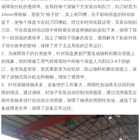
保障筛分机的透筛率。在筛段每个滚轴下方安装自制刮刀，刮刀材质为
10mm厚铁板，形状为“梳子状”，其上有凹槽，在不影响筛盘的转动前
提下，使每个筛盘卡在刮刀凹槽处。经过长时间实践证明，安装自制刮
刀后，可在筛盘转动过程中将附着在筛盘两侧的粘炭刮下来，保障了筛
子一段筛面的透筛率，阻止了糊筛子现象的发生，透彻解决了粘炭对筛
子筛分效率的影响，保障了井下主运系统的正常运行。
2、为保障筛子的分类效率，针对筛盘磨损严重造成物料积聚在筛面上
的现象，组织维修工用气焊将筛段中间每个筛盘人为割出3-4个的缺
口，改变筛盘形状，使其重新变为齿轮状，防止物料积聚在筛面上，保
障了滚轴式筛分机走料顺畅，增加了透筛率。
3、针对滚轴筛轴承多，设备维护工作量大，周期性加油将无法得到保
障的情况，通过调研，对筛子安装自动控制润滑脂泵，通过润滑脂泵定
期对各轴承进行自动加注润滑脂，保障了轴承的周期性加油，减低了设
备故障发生率，保障了设备正常运转。