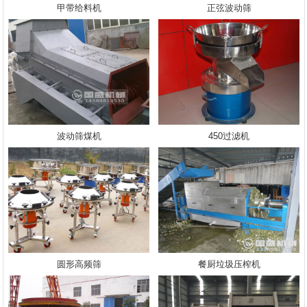
甲带给料机
正弦波动筛
波动筛煤机
450过滤机
圆形高频筛
餐厨垃圾压榨机