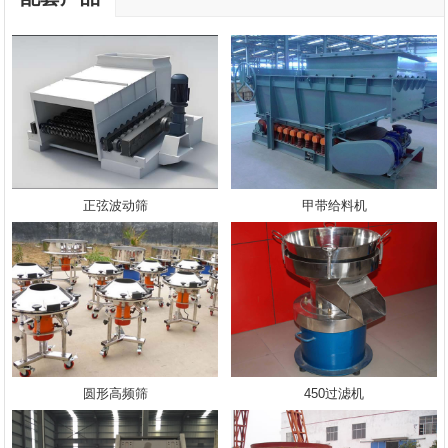
正弦波动筛
甲带给料机
圆形高频筛
450过滤机