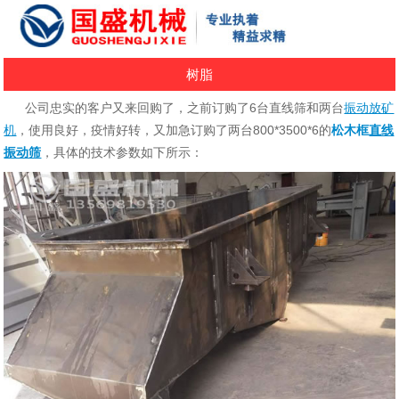
树脂
公司忠实的客户又来回购了，之前订购了6台直线筛和两台
振动放矿
机
，使用良好，疫情好转，又加急订购了两台800*3500*6的
松木框
直线
振动筛
，具体的技术参数如下所示：