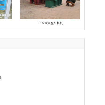
PZ座式圆盘给料机
识