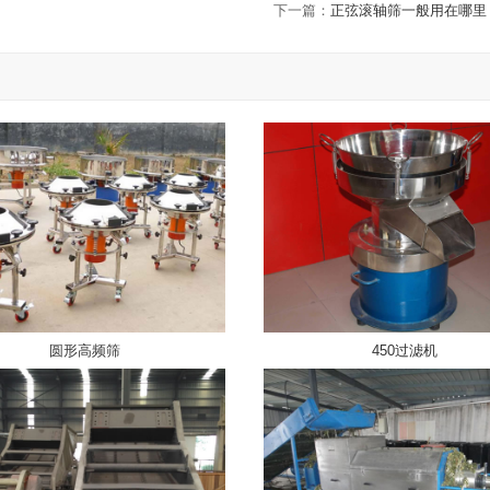
下一篇：
正弦滚轴筛一般用在哪里
圆形高频筛
450过滤机