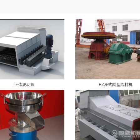
正弦波动筛
PZ座式圆盘给料机