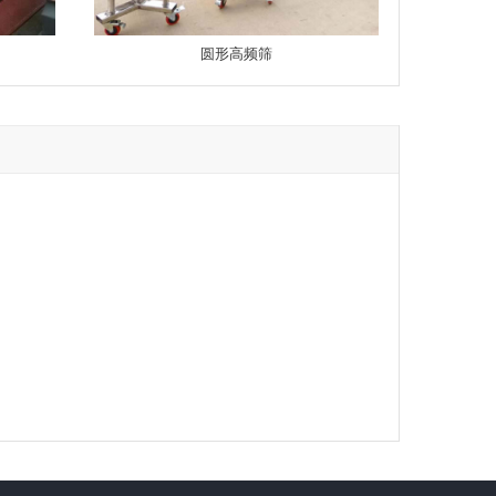
圆形高频筛