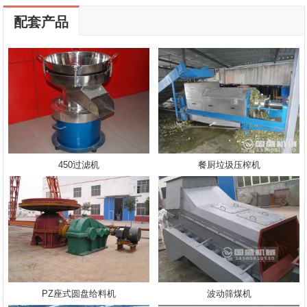
配套产品
450过滤机
餐厨垃圾压榨机
PZ座式圆盘给料机
波动筛煤机