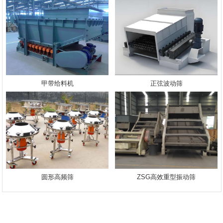
甲带给料机
正弦波动筛
圆形高频筛
ZSG高效重型振动筛