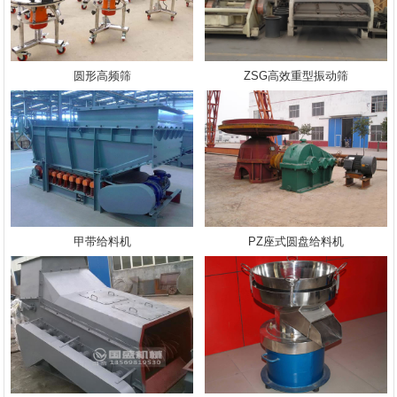
圆形高频筛
ZSG高效重型振动筛
甲带给料机
PZ座式圆盘给料机