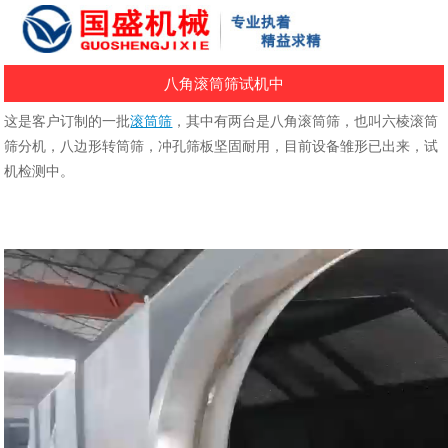
八角滚筒筛试机中
这是客户订制的一批
滚筒筛
，其中有两台是八角滚筒筛，也叫六棱滚筒
筛分机，八边形转筒筛，冲孔筛板坚固耐用，目前设备雏形已出来，试
机检测中。