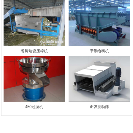
餐厨垃圾压榨机
甲带给料机
450过滤机
正弦波动筛