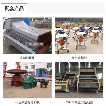
配套产品
波动筛煤机
圆形高频筛
PZ座式圆盘给料机
ZSG高效重型振动筛