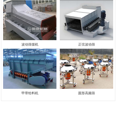
波动筛煤机
正弦波动筛
甲带给料机
圆形高频筛