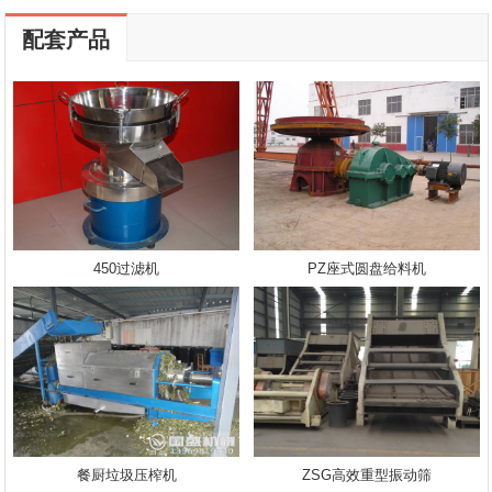
配套产品
450过滤机
PZ座式圆盘给料机
餐厨垃圾压榨机
ZSG高效重型振动筛