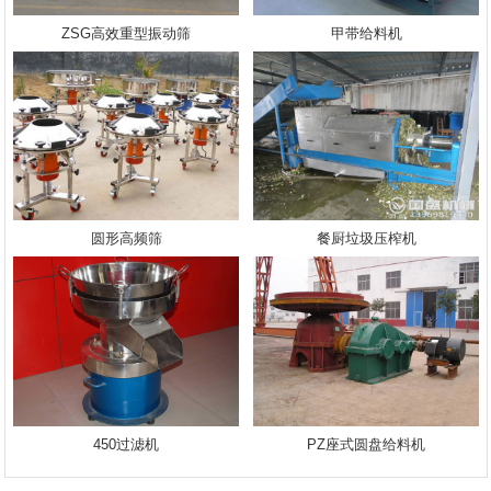
ZSG高效重型振动筛
甲带给料机
圆形高频筛
餐厨垃圾压榨机
450过滤机
PZ座式圆盘给料机