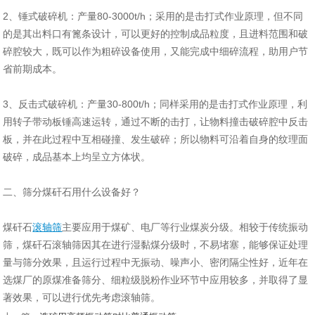
2、锤式破碎机：产量80-3000t/h；采用的是击打式作业原理，但不同
的是其出料口有篦条设计，可以更好的控制成品粒度，且进料范围和破
碎腔较大，既可以作为粗碎设备使用，又能完成中细碎流程，助用户节
省前期成本。
3、反击式破碎机：产量30-800t/h；同样采用的是击打式作业原理，利
用转子带动板锤高速运转，通过不断的击打，让物料撞击破碎腔中反击
板，并在此过程中互相碰撞、发生破碎；所以物料可沿着自身的纹理面
破碎，成品基本上均呈立方体状。
二、筛分煤矸石用什么设备好？
煤矸石
滚轴筛
主要应用于煤矿、电厂等行业煤炭分级。相较于传统振动
筛，煤矸石滚轴筛因其在进行湿黏煤分级时，不易堵塞，能够保证处理
量与筛分效果，且运行过程中无振动、噪声小、密闭隔尘性好，近年在
选煤厂的原煤准备筛分、细粒级脱粉作业环节中应用较多，并取得了显
著效果，可以进行优先考虑滚轴筛。