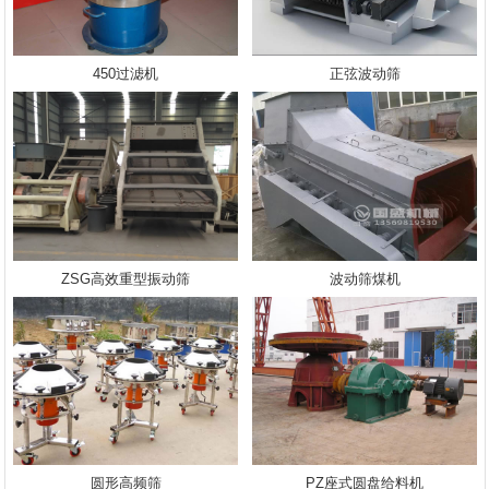
450过滤机
正弦波动筛
ZSG高效重型振动筛
波动筛煤机
圆形高频筛
PZ座式圆盘给料机