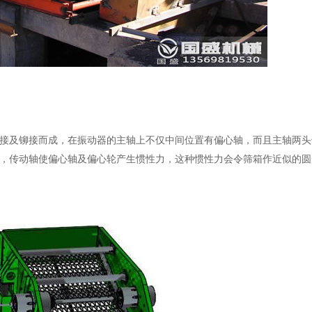
接及铆接而成，在振动器的主轴上不仅中间位置有偏心轴，而且主轴两头
，传动轴使偏心轴及偏心轮产生惯性力，这种惯性力会令筛箱作近似的圆