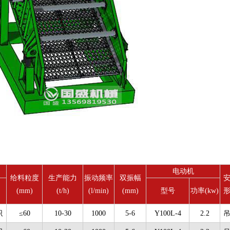
电动机
给料粒度
生产能力
振动频率
双振幅
(mm)
(t/h)
(l/min)
(mm)
型号
功率(kw)
织
≤60
10-30
1000
5-6
Y100L-4
2.2