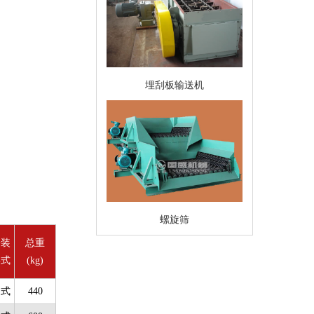
埋刮板输送机
螺旋筛
安装
总重
形式
(kg)
吊式
440