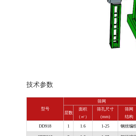
技术参数
筛网
型号
面积
筛孔尺寸
筛网
层数
（㎡）
(mm)
结构
DD918
1
1.6
1-25
钢丝编