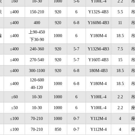
织
≤60
10-30
1000
5-6
Y100L-4
2.2
织
≤400
150-210
920
6
Y132S-4B3
5.5
≤400
400
920
6-8
Y160M-4B3
11
上90-450
编
≤400
1000
6
Y180M-4
18.5
下30-90
≤400
240-360
920
5-7
Y132M-4B3
7.5
≤400
270-540
920
5-7
Y160T-4B3
15
≤400
300-1100
920
6-8
180M-4B3
18.5
120-600
≤400
1000
6-8
Y180M-4
18.5
40-120
≤60
10-30
1000
6
Y100L-4
2.2
≤50
10-30
1000
6
Y100L-4
2.2
≤100
70-210
1000
0-7
Y112M-4
4
≤100
70-210
850
0-7
Y112M-4
4