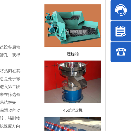
该设备启动
螺旋筛
筛孔，获得
能将沾附在其
总是处于螺
进入第二段
来在筛选领
易结饼夹
450过滤机
往前滑动的动
转，强制物
线速度方向