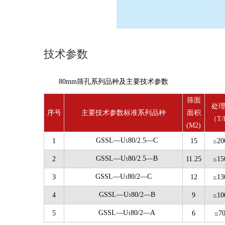
技术参数
80mm筛孔系列品种及主要技术参数
筛面
处
序号
主要技术参数标准系列品种
面积
（T/
(M2)
GSSL—U
80/2.5—C
1
15
≤20
1
GSSL—U
80/2.5—B
2
11.25
≤15
1
GSSL—U
80/2—C
3
12
≤13
1
GSSL—U
80/2—B
4
9
≤10
1
GSSL—U
80/2—A
5
6
≤7
1