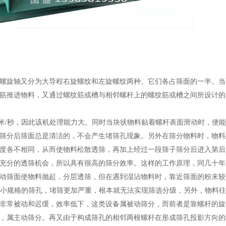
螺旋轴又分为大导程右旋螺纹和左旋螺纹两种。它们各占筛面的一半。当
筋推进物料，又通过螺纹筋或槽与相邻螺杆上的螺纹筋或槽之间所设计的
米/秒，因此该机处理能力大。同时当块状物料贴着螺杆表面滑动时，便
筛分后筛面总是清洁的，不会产生堵筛孔现象。另外在筛分物料时，物料
度各不相同，从而使物料松散透筛，再加上经过一段筛子筛分后进入第后
充分的透筛机会，所以具有很高的筛分效率。这样的工作原理，同几十年
动筛面使物料抛起，分层透筛，但在遇到湿沾物料时，靠近筛面的粉末
较
mm小规格的筛孔，堵筛更加严重，根本就无法实现筛选分级，另外，物料
非常被动和迟缓，效率低下，这类设备属被动筛分，而前者是靠螺杆的旋
，属主动筛分。再又由于构成筛孔的相邻两根螺杆在形成筛孔投影方向的