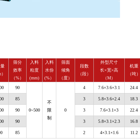
筛分
入料
入料
筛面
外型尺寸
理量
段数
机重
效率
粒度
水份
倾角
长×宽×高
h）
（段）
（吨
（%）
(mm)
(%）
（度）
（M）
00
90
4
7.6×3.6×3.1
24.4
00
85
3
5.8×3.6×2.4
18.3
不
00
90
0~500
限
0
3
7.6×3.1×3
22.4
制
00
90
3
5.8×3.1×2.3
16.8
00
85
2
4×3.1×1.6
11.2