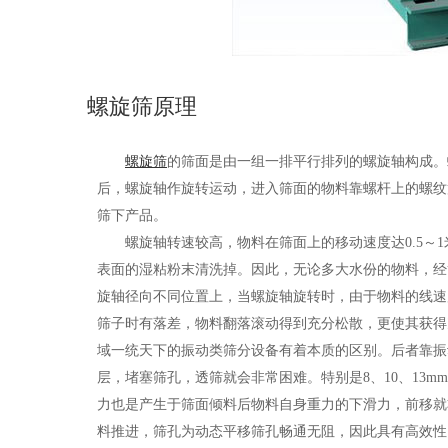
螺旋筛原理
螺旋筛
的筛面是由一组一排平行排列的螺旋轴构成。
后，螺旋轴作旋转运动，进入筛面的物料靠螺杆上的螺纹
筛下产品。
螺旋轴转速较高，物料在筛面上的移动速度达0.5～1
表面的湿粘粉末清洗掉。因此，无论多大水份的物料，经
旋轴径向不同位置上，当螺旋轴旋转时，由于物料的线速
筛子时有落差，物料翻落滚动得到充分松散，更使其获得
域一统天下的振动类筛分设备有着本质的区别。后者靠振
层，堵塞筛孔，透筛就会非常困难。特别是8、10、13
力也是产生于筛面倾料后物料自身重力的下滑力，前移就
料推进，筛孔为动态平移筛孔畅通无阻，因此具有高效性