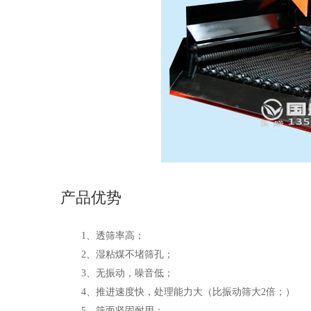
产品优势
1、透筛率高；
2、湿粘煤不堵筛孔；
3、无振动，噪音低；
4、推进速度快，处理能力大（比振动筛大2倍；）
5、筛面坚固耐用；