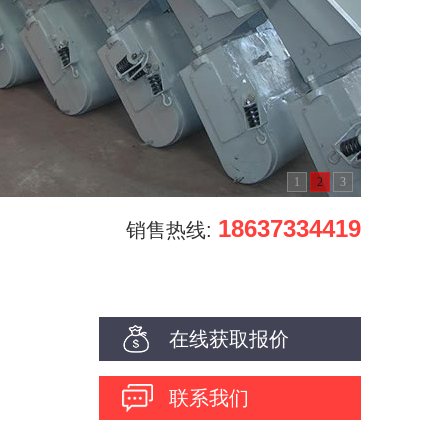
1
2
3
18637334419
销售热线:
在线获取报价
，
联系我们