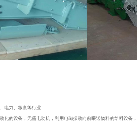
、电力、粮食等行业
动化的设备，无需电动机，利用电磁振动向前喂送物料的给料设备