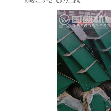
3.集中控制工序作业，减少了人工消耗。