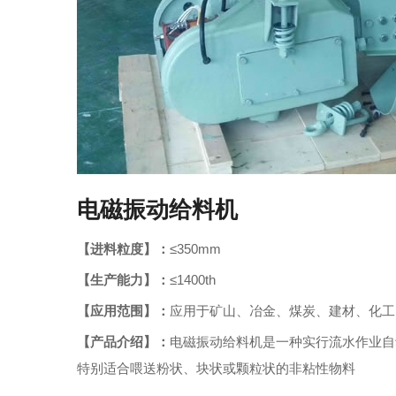
电磁振动给料机
【进料粒度】：
≤350mm
【生产能力】：
≤1400th
【应用范围】：
应用于矿山、冶金、煤炭、建材、化工
【产品介绍】：
电磁振动给料机是一种实行流水作业自
特别适合喂送粉状、块状或颗粒状的非粘性物料