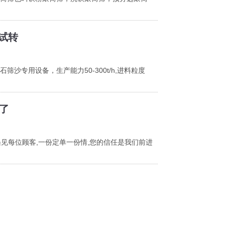
试转
沙专用设备，生产能力50-300t/h,进料粒度
了
遇见每位顾客,一份定单一份情,您的信任是我们前进