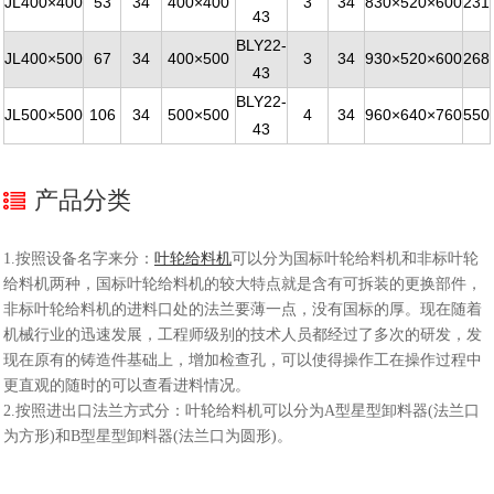
JL400×400
53
34
400×400
3
34
830×520×600
231
43
BLY22-
JL400×500
67
34
400×500
3
34
930×520×600
268
43
BLY22-
JL500×500
106
34
500×500
4
34
960×640×760
550
43
产品分类
1.按照设备名字来分：
叶轮给料机
可以分为国标叶轮给料机和非标叶轮
给料机两种，国标叶轮给料机的较大特点就是含有可拆装的更换部件，
非标叶轮给料机的进料口处的法兰要薄一点，没有国标的厚。现在随着
机械行业的迅速发展，工程师级别的技术人员都经过了多次的研发，发
现在原有的铸造件基础上，增加检查孔，可以使得操作工在操作过程中
更直观的随时的可以查看进料情况。
2.按照进出口法兰方式分：叶轮给料机可以分为A型星型卸料器(法兰口
为方形)和B型星型卸料器(法兰口为圆形)。