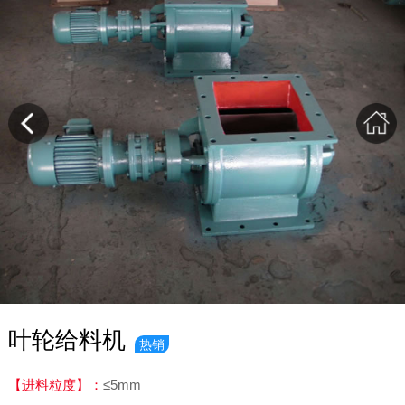
叶轮给料机
热销
【进料粒度】：
≤5mm