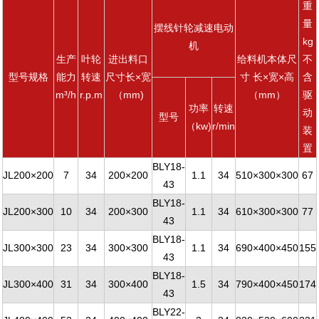
重
量
摆线针轮减速电动
kg
机
生产
叶轮
进出料口
给料机本体尺
不
型号规格
能力
转速
尺寸长×宽
寸 长×宽×高
含
m³/h
r.p.m
（mm)
（mm）
驱
功率
转速
动
型号
（kw)
r/min
装
置
BLY18-
JL200×200
7
34
200×200
1.1
34
510×300×300
67
43
BLY18-
JL200×300
10
34
200×300
1.1
34
610×300×300
77
43
BLY18-
JL300×300
23
34
300×300
1.1
34
690×400×450
155
43
BLY18-
JL300×400
31
34
300×400
1.5
34
790×400×450
174
43
BLY22-