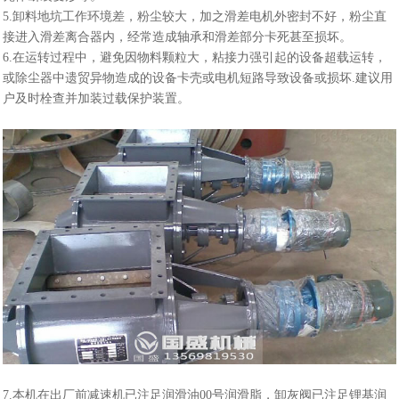
5.卸料地坑工作环境差，粉尘较大，加之滑差电机外密封不好，粉尘直
接进入滑差离合器内，经常造成轴承和滑差部分卡死甚至损坏。
6.在运转过程中，避免因物料颗粒大，粘接力强引起的设备超载运转，
或除尘器中遗贸异物造成的设备卡壳或电机短路导致设备或损坏.建议用
户及时栓查并加装过载保护装置。
7.本机在出厂前减速机已注足润滑油00号润滑脂，卸灰阀已注足锂基润