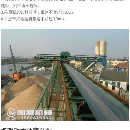
越短，则带速应越低。
3.采用犁式卸料器时，带速不宜超过3.5/s。
4.手选带式输送机带速不超过0.3m/s。