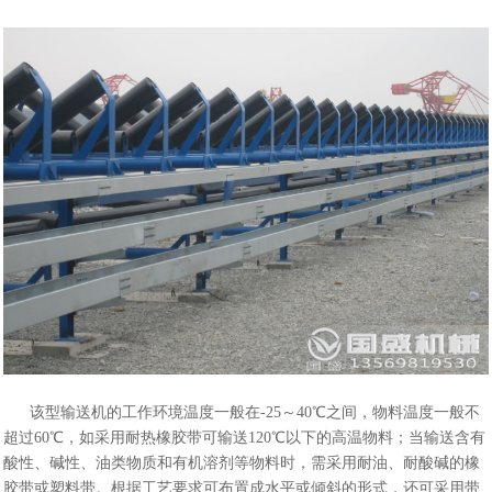
该型输送机的工作环境温度一般在-25～40℃之间，物料温度一般不
超过60℃，如采用耐热橡胶带可输送120℃以下的高温物料；当输送含有
酸性、碱性、油类物质和有机溶剂等物料时，需采用耐油、耐酸碱的橡
胶带或塑料带。根据工艺要求可布置成水平或倾斜的形式，还可采用带