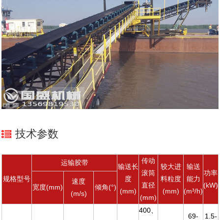
技术参数
传动
运输胶带
输送长
大进
输送
较
滚筒
功率
规格型号
度
料粒度
能力
速度
直径
(kW)
宽度(mm)
倾角(°)
(mm)
(mm)
(m³/h)
(m/s)
(mm)
400、
69-
1.5-