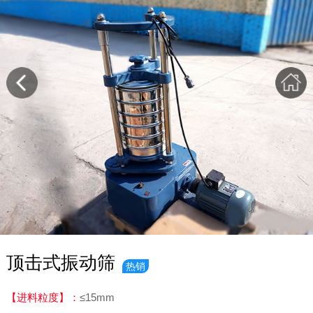
顶击式振动筛
热销
【进料粒度】：
≤15mm