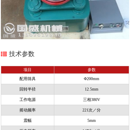
技术参数
项目
参数
配用筛具
Φ200mm
回转半径
12.5mm
工作电源
三相380V
摇动频率
221次／分
震幅
5mm