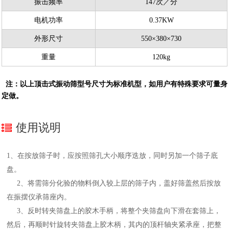
振击频率
147次／分
电机功率
0.37KW
外形尺寸
550×380×730
重量
120kg
注：以上顶击式振动筛型号尺寸为标准机型，如用户有特殊要求可量身
定做。
使用说明
1、在按放筛子时，应按照筛孔大小顺序迭放，同时另加一个筛子底
盘。
2、将需筛分化验的物料倒入
较
上层的筛子内，盖好筛盖然后按放
在振摆仪承筛座内。
3、反时转夹筛盘上的胶木手柄，将整个夹筛盘向下滑在套筛上，
然后，再顺时针旋转夹筛盘上胶木柄，其内的顶杆轴夹紧承座，把整