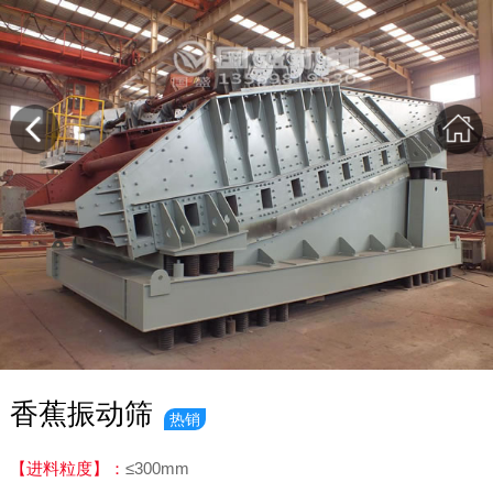
香蕉振动筛
热销
【进料粒度】：
≤300mm