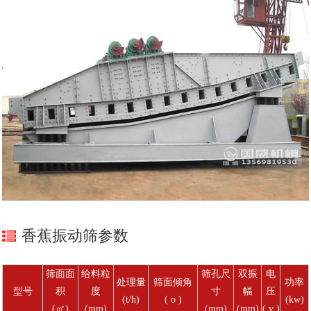
香蕉振动筛参数
筛面面
给料粒
筛孔尺
双振
电
处理量
筛面倾角
功率
型号
积
度
寸
幅
压
(t/h)
( o )
(kw)
(㎡)
(mm)
(mm)
(mm)
( v )