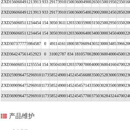
ZXD1560
6049
121
3913
933
2917
3910
1500
3600
4900
2650
1500
1950
2350
16
ZXD2060
6049
121
3913
933
2917
3910
1500
3600
5400
2900
2000
2450
2850
20
ZXD2560
6051
123
4454
154
3050
3611
1203
3303
5900
3150
2500
2950
3350
20
ZXD3060
6051
123
4454
154
3050
3910
1203
3600
6400
3400
3000
3450
4000
22
ZXD3073
7777
598
4587
0
4911
4161
1800
3870
6094
3032
3000
3485
3966
20
ZXD3642
4756
145
2923
0
3100
2787
834
1810
5700
2800
3600
4000
4500
12
ZXD3660
6051
123
5554
154
3050
4100
1203
3700
7000
4000
3600
4160
4700
22
ZXD2590
9647
529
6910
1173
5852
4900
1452
4545
6688
3500
2528
3000
3390
23
ZXD3090
9647
529
6910
1173
5852
4900
1452
4545
7143
3500
3028
3500
3890
23
ZXD3690
9647
529
6910
1173
5852
4900
1452
4545
7700
3750
3628
4324
4700
24
产品维护