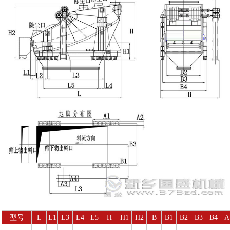
型号
L
L1
L3
L4
L5
H
H1
H2
B
B1
B2
B3
B4
A