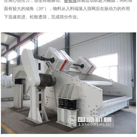
生离心惯性力，迫使筛箱振动。
香蕉筛
筛箱运动轨迹为椭圆，同时筛
面有较大的倾角（20°），物料从入料端落入筛网后在振动力的作用
下迅速前进、松散透筛，完成筛分作业。