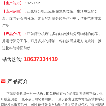
【生产能力】：
≤2500t/h
【应用范围】：
正弦筛分机会应用在建筑垃圾、生活垃圾的分
离、煤与矸石的分级、矿石的粗筛分级等作业中，适用范围非常
广泛
【产品介绍】：
正弦筛分机通过多轴旋转推动分离物料的前移，
并进行筛分工作，它是多排的筛轴，各轴按照规定方向旋转，推
进物料随筛面前移
18637334419
销售热线:
产品简介
正弦筛分机是一对一结构，即每根轴有独立的驱动系统可互动，也
可独立调速 一般不易出现堵塞现象。一旦设备出现故障每根筛轴和系统
都能发出报警信号，同时 能使设备自动地切换到旁路或停机（根据现场