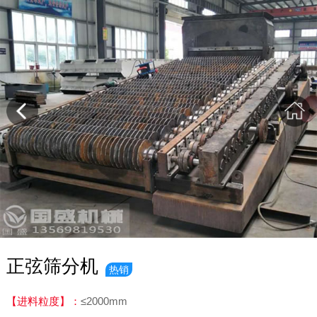
正弦筛分机
热销
【进料粒度】：
≤2000mm