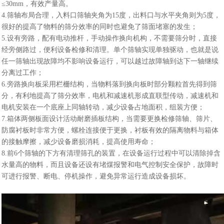
≤30mm，有效产量高。
4.筛轴布局合理，入料口筛轴夹角为15度，出料口与水平夹角则为5度，
很好的提高了物料的筛分效率的同时也避免了筛面堵塞的发生；
5.设有旁路，配有电动推杆，手动操作换向机构，不需要筛分时，直接
经旁侧路过，便利设备检修和清理。单个筛轴实现单独驱动，也就是说
任一筛轴出现故障均不影响设备运行，可以越过故障轴到达下一轴继续
分离过工作；
6.旁路换向板采用栏栅结构，当物料落到换向板时部分颗粒首先得到筛
分，有利地提高了筛分效率，电机和减速机形成直联型传动，减速机和
电机安装在一个底座上同轴转动，减少设备占地面积，组装方便；
7.箱体两侧板面设计活动耐磨插板结构，当需要更换检修筛轴、筛片、
防腐衬板时非常方便，螺栓连接便于更换，衬板有效的隔离物料与箱体
的接触摩擦，减少设备磨损消耗，提高使用寿命；
8.前6个筛轴的下方有清理筛孔的装置，在设备运行过程中可以清除掉含
水量高的物料，而且设备还设有堵煤报警和电气控制安全保护，故障时
可进行报警、断电、停机操作，避免异常运行造成设备损坏。