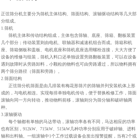
正弦筛分机主要分为筛机主体结构、筛面结构、滚轴驱动结构等几大部
分组成。
1.筛机
筛机主体和传动结构组成，主体包含筛轴、底座、筛箱、翻板装置
几个部分；传动装置则由电机、联轴器和减速机组合而成。筛箱和机
座、筛箱侧板和盖板、电机底座和筛机底座选用螺栓连接，大大方便了
设备的维修与组装，筛机入料口还单独设置旁路翻板装置，可以在设备
遇到故障时从旁路卸料，小颗粒的物料也可由旁路通过，所以物料拥有
两个筛分路径（筛面和旁路）。
2.筛面结构
正弦筛分机
筛面是由几排装有梅花形筛片的筛轴并列安装机体上形
成的，与电机相连。实现每排单独电机传动，便于替换检修工作，筛面
滚轴向同一方向转动，推动物料前移，滚轴则分为筛分轴和破碎轴两
种。
3.滚轴驱动
每个轴都有单独的马达带动，滚轴功率各有不同，马达相应的功率
也有区别，912kW、715kW、515kW几种功率分别应用于破碎轴、进料
轴和出料轴。一组滚轴中1个工作过载设备会发出报警提醒，当有2个或